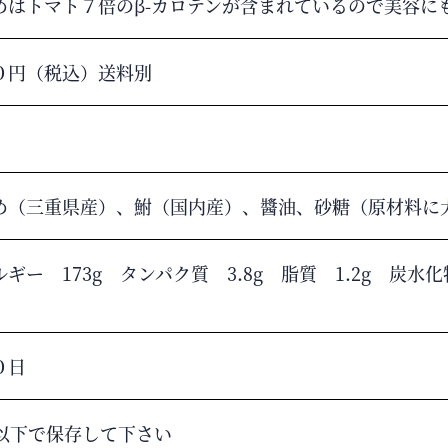
めはトマト７倍のβ-カロテンが含まれているので美容に
０円（税込）送料別
め（三重県産）、鮒（国内産）、醬油、砂糖（原材料に
ギー 173g タンパク質 3.8g 脂質 1.2g 炭水化物
０日
℃以下で保存して下さい