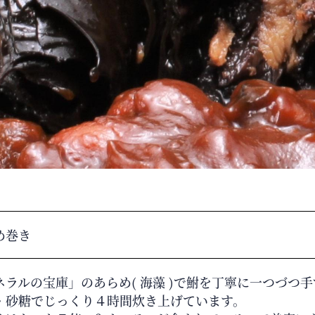
め巻き
ネラルの宝庫」のあらめ( 海藻 )で鮒を丁寧に一つづつ
・砂糖でじっくり４時間炊き上げています。