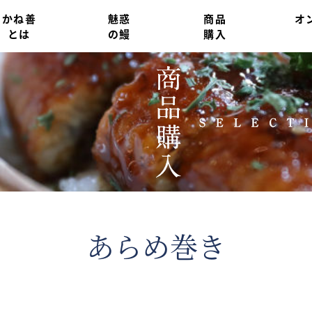
かね善
魅惑
商品
オ
とは
の鰻
購入
あらめ巻き