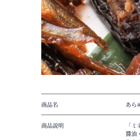
商品名
あら
商品説明
「ミ
醬油