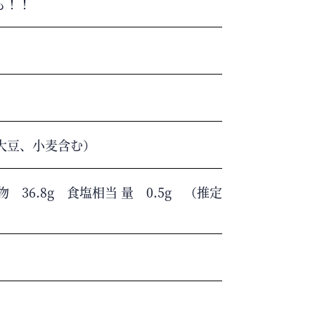
も！！
大豆、小麦含む）
 36.8g 食塩相当 量 0.5g （推定