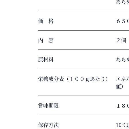
あら
価 格
６５
内 容
２個
原材料
あら
栄養成分表（１００ｇあたり）
エネル
値）
賞味期限
１８
保存方法
10