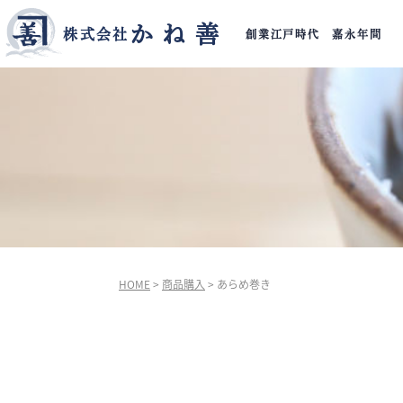
かね善
株式会社
創業江戸時代 嘉永年間
HOME
>
商品購入
>
あらめ巻き